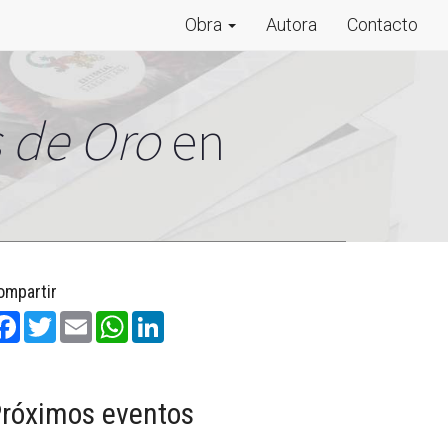
Obra
Autora
Contacto
 de Oro
en
ompartir
Facebook
Twitter
Email
WhatsApp
LinkedIn
róximos eventos