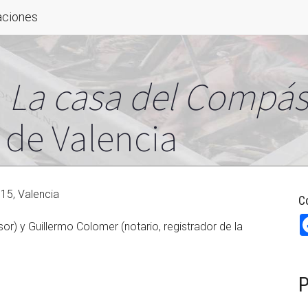
aciones
e
La casa del Compás
 de Valencia
 15, Valencia
C
r) y Guillermo Colomer (notario, registrador de la
P